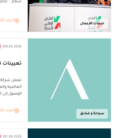
شعار : “تجارة ا
أعرف أكث
خدمات الأعمال
09.04.2026
|
ا
تعيينات ق
تعمل شركة "أ
العالمية وا
الوصول إلى 100 فندق بحلول عام 2029
أعرف أكث
سياحة و فنادق
01.04.2026
|
ا