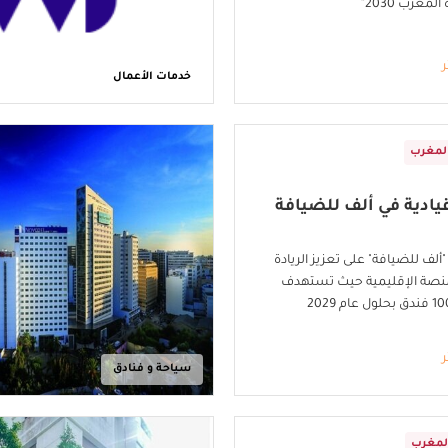
لمغرب 2030”
ر
خدمات الأعمال
لمغرب
يادية في ألف للضيافة
لف للضيافة" على تعزيز الريادة
لمنصة الإقليمية حيث تستهدف
ر
سياحة و فنادق
لمغرب