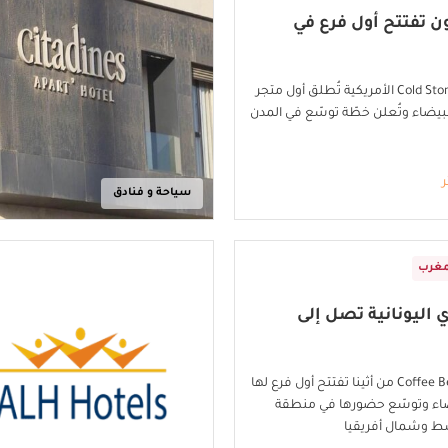
 تفتتح أول فرع في
Cold Stone Creamery الأمريكية تُطلق أول متجر
البيضاء وتُعلن خطّة توسّع في المدن
ر
سياحة و فنادق
مغرب
ي اليونانية تصل إلى
سلسلة Coffee Berry من أثينا تفتتح أول فرع لها
يضاء وتوسّع حضورها في منطقة
ط وشمال أفريقيا