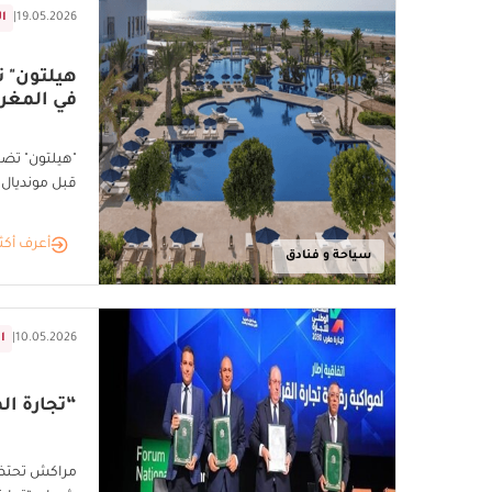
19.05.2026
|
ا
في المغر
قبل مونديال 2030
أعرف أكث
سياحة و فنادق
10.05.2026
|
ا
“تجارة المغر
مراكش تحتضن