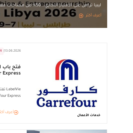
ليبيا تراهن على الامتياز التجاري.. 50% من مساحات معرض أفريقيا 2026 تُحجز مبكرًا
أعرف أكثر
13.06.2026
|
ا
فتح باب ال
r Express
elVie
Carrefour Express لتعزيز توس
أعرف أكث
خدمات الأعمال