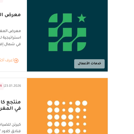
معرض المغر
استراتيجية لل
في شمال إفر
أعرف أكث
خدمات الأعمال
23.01.2026
|
ا
في المغر
كيرتن للضياف
فنادق كلاود 7