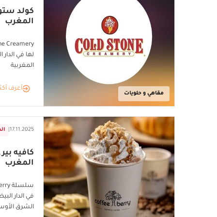
كولد ستون
المغرب
لها في الدار 
المغربية
أعرف أكث
مقاهي و حلويات
17.11.2025
|
ال
كافيه بير
المغرب
في الدار الب
الشرق الأوس