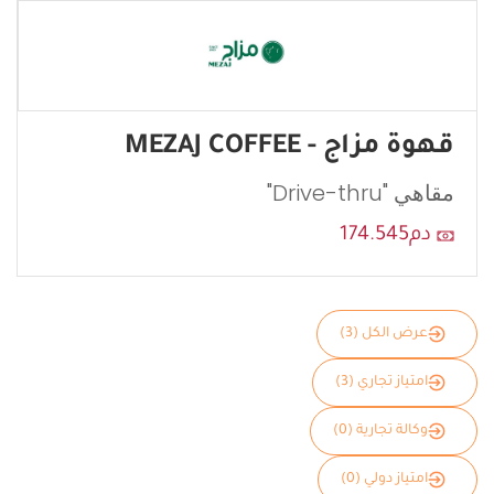
قهوة مزاج - MEZAJ COFFEE
مقاهي "Drive-thru"
دم174.545
عرض الكل (3)
امتياز تجاري (3)
وكالة تجارية (0)
امتياز دولي (0)