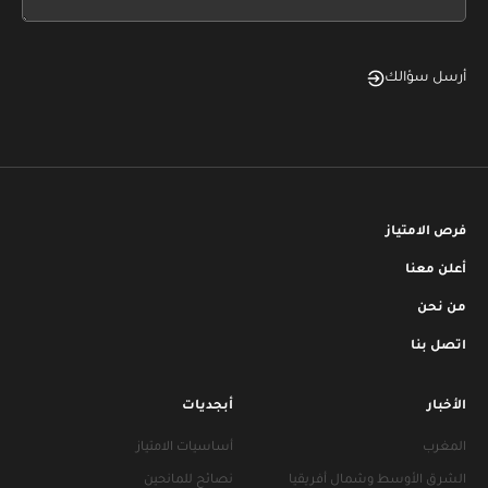
blank
أرسل سؤالك
فرص الامتياز
أعلن معنا
من نحن
اتصل بنا
الأخبار
أبجديات
المغرب
أساسيات الامتياز
الشرق الأوسط وشمال أفريقيا
نصائح للمانحين