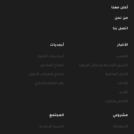
أعلن معنا
من نحن
اتصل بنا
الأخبار
أبجديات
المغرب
أساسيات الامتياز
الشرق الأوسط وشمال أفريقيا
نصائح للمانحين
الأخبار العالمية
نصائح لأصحاب الامتياز
لقاءات
عقد الامتياز التجاري
تقارير
قصص وتجارب
مشروعي
المجتمع
الانطلاقة
النشرة الإخبارية