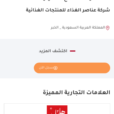
شركة عناصر الغذاء للمنتجات الغذائية
المملكة العربية السعودية _ الخبر
اكتشف المزيد
سجل الآن
نأمل تعبئة بياناتك كاملة وسنقوم بإرسال طلبك إلى مانح الامتياز
شاورما هِليّل - Hlayel shawarma.
العلامات التجارية المميزة
If
you
see