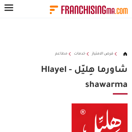
لوحة إدارة ملفات تعريف الارتباط
فرص الامتياز
خدمات
مطاعم
شاورما هِليّل - Hlayel
shawarma