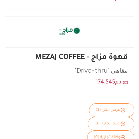
قهوة مزاج - MEZAJ COFFEE
مقاهي "Drive-thru"
دم174.545
عرض الكل (3)
امتياز تجاري (3)
وكالة تجارية (0)