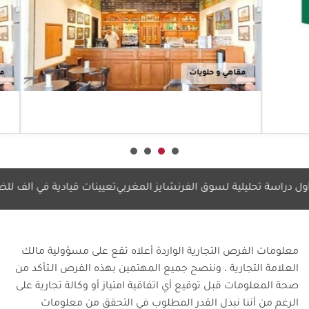
التجا
في الأسواق
بالمغ
الدولية
rion”
أعرف أكثر
بمحطة
مقاهي و حلويات
مقاهي
أع
اسة تحليلية لسوق الفرنشايز المغربي
تعيينات قيادية في ألف للضيافة
هيل
معلومات الفرص التجارية الواردة أعلاه تقع على مسؤولية مالك
العلامة التجارية ، وننصح جميع المهتمين بهذه الفرص الـتأكد من
صحة المعلومات قبل توقيع أي اتفاقية امتياز أو وكالة تجارية على
الرغم من أننا نبذل القدر المطلوب في التحقق من معلومات