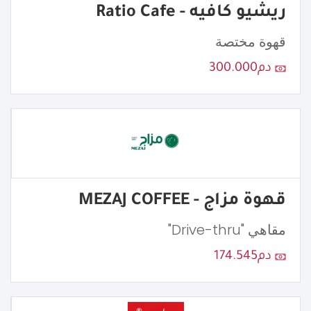
ريشيو كافيه - Ratio Cafe
قهوة مختصة
دم300.000
قهوة مزاج - MEZAJ COFFEE
مقاهي "Drive-thru"
دم174.545