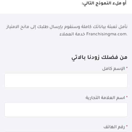
أو ملء النموذج التالي:
نأمل تعبئة بياناتك كاملة وسنقوم بإرسال طلبك إلى مانح الامتياز
خدمة العملاء Franchisingma.com.
If
من فضلك زودنا بالاتي
you
*
الإسم كامل
see
this,
leave
this
*
اسم العلامة التجارية
form
field
blank
*
رقم الهاتف