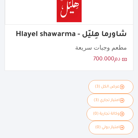
شاورما هِليّل - Hlayel shawarma
مطعم وجبات سريعة
دم700.000
عرض الكل (3)
امتياز تجاري (3)
وكالة تجارية (0)
امتياز دولي (0)