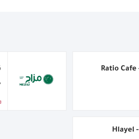
R
ق
مق
شاورما هِليّل - Hlayel