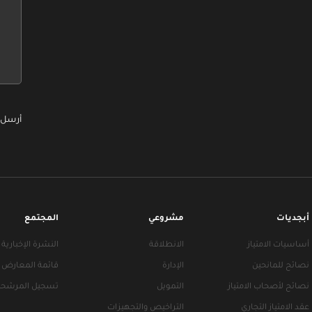
leave
leave
this
this
form
form
field
field
blank
blank
أرسل 
أبجديات
مشروعي
المجتمع
أساسيات الامتياز
الانطلاقة
النشرة الإخبارية
نصائح للمانحين
الإدارة
قائمة المعارض
نصائح لأصحاب الامتياز
التمويل
تسجيل المرشحي
عقد الامتياز التجاري
التراخيص والتجهيزات