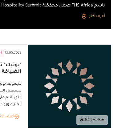
باسم FHS Africa ضمن محفظة Future Hospitality Summit الموحدة
أعرف أكثر
13.05.2023
|
ا
"بوتيك" 
الضيافة
مجموعة بوتي
مستقبل الضيا
الخبراء ورواد
أعرف أكث
سياحة و فنادق