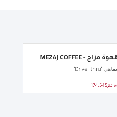
هوة مزاج - MEZAJ COFFEE
اهي "Drive-thru"
دم174.545