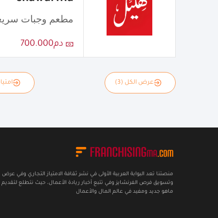
مطعم وجبات سريع
دم700.000
عرض الكل (3)
امتياز
منصتنا تعد البوابة العربية الأولى في نشر ثقافة الامتياز التجاري وفي عرض
وتسويق فرص الفرنشايز وفي تتبع أخبار ريادة الأعمال، حيث نتطلع لتقديم 
ماهو جديد ومفيد في عالم المال والأعمال