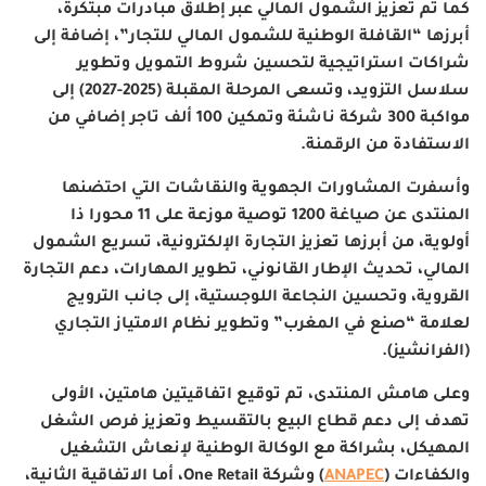
كما تم تعزيز الشمول المالي عبر إطلاق مبادرات مبتكرة،
أبرزها “القافلة الوطنية للشمول المالي للتجار”، إضافة إلى
شراكات استراتيجية لتحسين شروط التمويل وتطوير
سلاسل التزويد، وتسعى المرحلة المقبلة (2025-2027) إلى
مواكبة 300 شركة ناشئة وتمكين 100 ألف تاجر إضافي من
الاستفادة من الرقمنة
.
وأسفرت المشاورات الجهوية والنقاشات التي احتضنها
المنتدى عن صياغة 1200 توصية موزعة على 11 محورا ذا
أولوية، من أبرزها تعزيز التجارة الإلكترونية، تسريع الشمول
المالي، تحديث الإطار القانوني، تطوير المهارات، دعم التجارة
القروية، وتحسين النجاعة اللوجستية، إلى جانب الترويج
لعلامة “صنع في المغرب” وتطوير نظام الامتياز التجاري
(الفرانشيز)
.
وعلى هامش المنتدى، تم توقيع اتفاقيتين هامتين، الأولى
تهدف إلى دعم قطاع البيع بالتقسيط وتعزيز فرص الشغل
المهيكل، بشراكة مع الوكالة الوطنية لإنعاش التشغيل
والكفاءات
(
ANAPEC
)
وشركة
One Retail
، أما الاتفاقية الثانية،