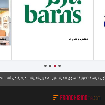
فروعها في
المغرب ضمن
خطتها للتوسع
في الأسواق
الدولية
أعرف أكثر
مقاهي و حلويات
راسة تحليلية لسوق الفرنشايز المغربي
تعيينات قيادية في ألف للضيافة