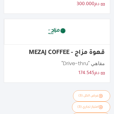
دم300.000
قهوة مزاج - MEZAJ COFFEE
مقاهي "Drive-thru"
دم174.545
عرض الكل (3)
امتياز تجاري (3)