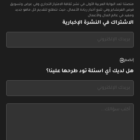
منصتنا تعد البوابة العربية الأولى في نشر ثقافة الامتياز التجاري وفي عرض وتسويق
فرص الفرنشايز وفي تتبع أخبار ريادة الأعمال، حيث نتطلع لتقديم كل ماهو جديد
ومفيد في عالم المال والأعمال
الاشتراك في النشرة الإخبارية
If
you
see
this,
إنضم
leave
هل لديك أي اسئلة تود طرحها علينا؟
this
form
If
field
you
blank
see
this,
leave
this
form
field