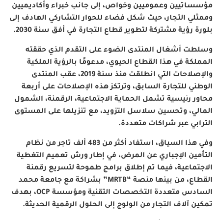
مؤسساتيين وعموميين وخواص، إلى جانب خبراء وأكاديميين
وممثلي التجار، حيث شكل فضاء للحوار التشاركي الهادف إلى
بلورة رؤية مشتركة لتطوير قطاع التجارة في أفق سنة 2030
.
وسلطت أشغال المنتدى الضوء على التقدم الذي حققته
المملكة في هذا القطاع الحيوي، مدعومًا بالرؤية الملكية
والإصلاحات التي انطلقت منذ سنة 2019، عقب المنتدى
الوطني للتجارة السابق، وترتكز هذه الإصلاحات على أربعة
محاور رئيسية تشمل الحماية الاجتماعية، الرقمنة، الشمول
المالي، وتحسين سلاسل التزويد، مع تنزيلها على المستوى
الترابي عبر شراكات متعددة
.
وفي هذا السياق، استفاد أكثر من 483 ألف تاجر من نظام
التأمين الإجباري عن المرض، في إطار ورش تعميم التغطية
الاجتماعية، فيما تم إطلاق برامج طموحة لتسريع رقمنة
القطاع، من بينها منصة
“MRTB”
بشراكة مع جامعة محمد
السادس متعددة التخصصات التقنية ومؤسسة
OCP
، بهدف
تمكين آلاف التجار من الولوج إلى الحلول الرقمية الحديثة
.