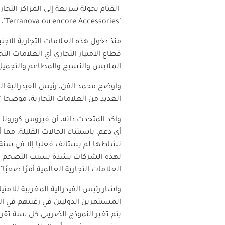
القيام بجولة سريعة إلى المراكز التجاري
"
،
"Terranova ou encore Accessories
"New Yorker"
منذ دخول هذه العلامات التجارية الا
الملابس والنسيج والمطاعم والتجميل والخدم
وأوضح محمد الفن، رئيس الفيدرالية الم
العديد من العلامات التجارية، موضحا "أن يعود توالي 
وأكد المتحدث ذاته، أن فيروس كورونا 
أي دعم، باستثناء الحالات القليلة، مما
لهذه الشركات بشدة بسبب التضخم وال
العلامات التجارية العالمية أمرًا صعبًا
".
وأشار رئيس الفيدرالية المغربية للامت
المستثمرين الدوليين في رغبتهم في ال
يتم تغير النموذج الضريبي كل سنة تقريب