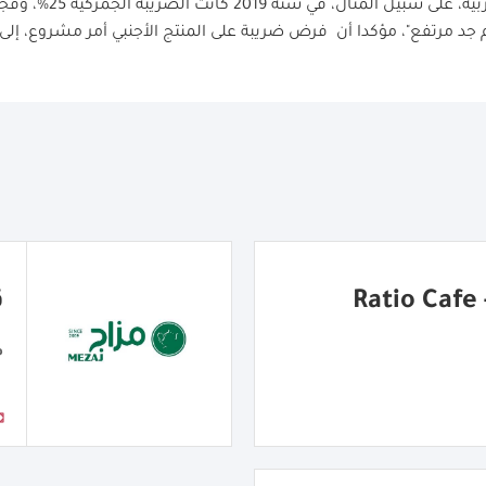
R
ق
مق