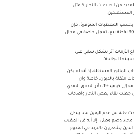
العديد من العلامات التجارية مثل
ام المستهلكين
.
 وبحسب المعطيات المتوفرة، فإن
قطاع الامتياز التجاري أي العلامات التجارية العالمية، في المغرب يمثله أكثر من 500 علامة تجارية وأكثر من 3000 نقطة بيع، تعمل خاصة في مجال
باع الأزمات أثر بشكل سلبي على
".
 المتاجر المستقلة، إذ أنه لم يكن
كات مثقلة بالديون، خاصة وأن
نشاطها لم يستأنف فعليا إلا في سنة 2022 في الدار البيضاء وحتى نهاية السنة نفسها في مدن أخرى. بالإضافة إلى كوفيد-19، تأثر التدفق النقدي
مل جعلت بقاء بعض التجار وأصحاب
حدث حالة من عدم اليقين مما يبطئ
 مجرد وضع وطني، إلا أنه في المغرب
، الذين يشعرون بالتردد في القدوم