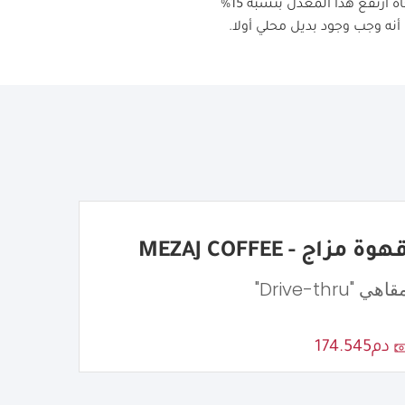
وتخصيص رؤوس أموال للسوق المغربية، على سبيل المثال، في سنة 2019 كانت الضريبة الجمركية 25%، وفجأة ارتفع هذا المعدل بنسبة 15%
.
هوة مزاج - MEZAJ COFFEE
اهي "Drive-thru"
دم174.545