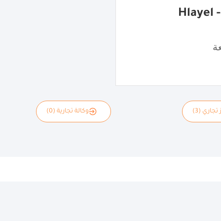
شاورما هِليّل - Hlayel
ة
 تجاري (3)
وكالة تجارية (0)