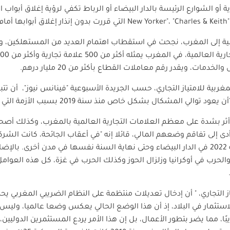
ة أو الشوارع الرئيسة بالدار البيضاء أو الرباط تكفي لرؤية إغلاق أبواب 
"Charles & Keith
،
التي قررت بدون إنذار إغلاق أبوابها أم
جنبية إلى المغرب، نجحت في استقطاب اهتمام العديد من المستهلكين،
ات، ويقدر رقم معاملات القطاع بأكثر من 20 مليار درهم
.
غربية للامتياز التجاري، حسب الجريدة الأسبوعية "فينانس نيوز"، أن تت
المشكال بشكل خاص منذ سنة 2019 بسبب الأزمة التي سببتها الجائحة
أثر بشدة على معظم العلامات التجارية العالمية بالمغرب، وكذلك أصحاب
 أدى إلى تفاقم وضعهم المالي، قائلا إنه "في أعقاب الجائحة، كانت الشر
حرب في أوكرانيا وزلزال الحوز وكذلك الحرب في غزة، كل هذه العوا
ياز التجاري، " أن إدخال تعديلات منتظمة على النظام الضريبي المغربي ي
استثمار في البلاد، إذ أن هذا الوضع الحالي يعكس وضعا عالميا، وليس
ًا، مما يضر بتطور الأعمال، بل إن هذا الأمر يردع المستثمرين الدوليين