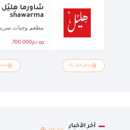
shawarma
مطعم وجبات سريع
دم700.000
عرض الكل (3)
امتياز
آخر الأخبار
عرض الكل