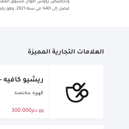
ليصل إلى 40% في سنة 2021، وهو رقم جد مرتفع"، مؤكدا أن فرض ضريبة على المنتج الأجنبي أمر مشروع، إلى أنه وجب وجود بديل محلي أولا
العلامات التجارية المميزة
ريشيو كافيه - atio Cafe
قهوة مختصة
دم300.000