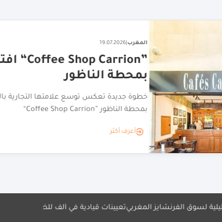
المغرب
|
19.07.2026
"افتتاح “Coffee Shop Carrion”
بمحطة الناظور
خطوة جديدة تعكس توسع علامتها التجارية بالمغرب.. "افتتاح
“Coffee Shop Carrion” بمحطة الناظور
أعرف أكثر
الفرنشايز المغربي
تعيينات قيادية في ألف للضيافة
هيلتون" تضيف 2000 غرفة فندقية في المغرب