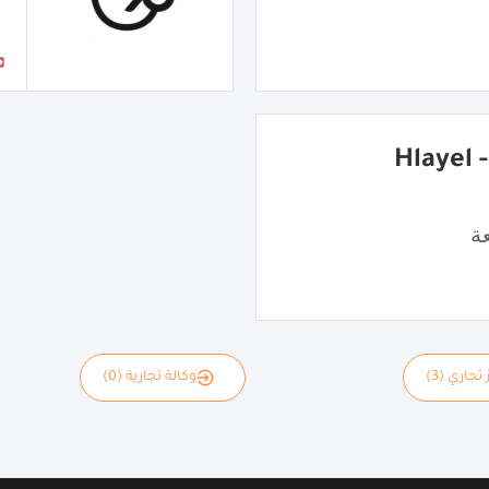
شاورما هِليّل - Hlayel
ة
 تجاري (3)
وكالة تجارية (0)