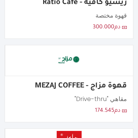
ريشيو كافيه - Ratio Cafe
قهوة مختصة
دم300.000
قهوة مزاج - MEZAJ COFFEE
مقاهي "Drive-thru"
دم174.545