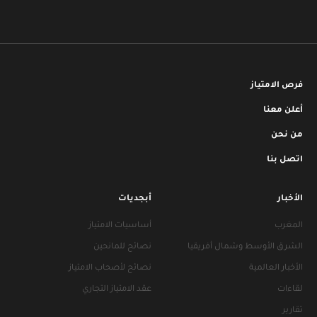
فرص الامتياز
أعلن معنا
من نحن
اتصل بنا
الأخبار
أبجديات
المغرب
أساسيات الامتياز
الشرق الأوسط وشمال أفريقيا
نصائح للمانحين
الأخبار العالمية
نصائح لأصحاب الامتياز
لقاءات
عقد الامتياز التجاري
تقارير