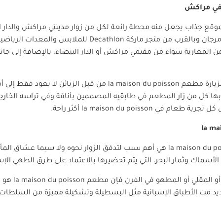
ي مراكش
وقع جذاب يجعل منه محطة رائعة لكل من زوار مدينتي مراكش والدار ا
مرجان وبالقرب من متجر ماركة
Decathlon
للملابس والمعدات الرياضية، 
مغاربة سواء من مقيمي مراكش أو الدار البيضاء، بالإضافة إلى جانب 
لزيارة مطعم
la maison du poisson
من قبل الزبائن لا يعود فقط إلى أ
 بها كل من زار المطعم في طابقيه المصممين بأناقة وفي تراسه الخارج
 كل تجربة طعام في
la maison du poisson
أكثر راحة.
la ma
la maison du p
هي أهم سبب لتدفق الزوار نحوه ولا سيما عشاق المأكو
أسماك وثمار البحر، التي يتم تحضيرها بالاعتماد على طرق الطهي الإسب
 المقلي أو المطهو في الفرن فإن مطعم
la maison du poisson
هو خ
عديد مت الأطباق الإسبانية مثل البسطيلة وتشكيلة مميزة من السلطات