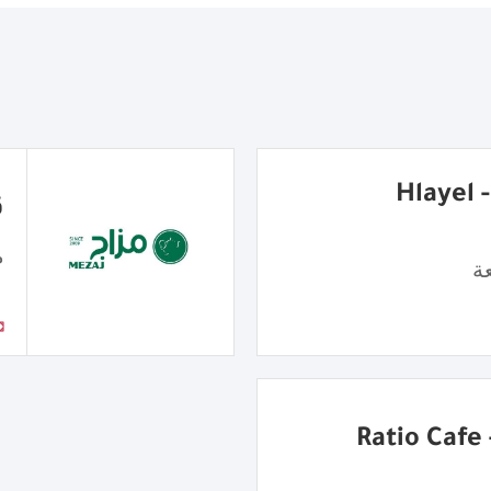
شاورما هِليّل - Hlayel
ق
مق
ة
R