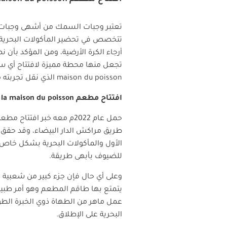
تعتبر وجبات السمك من أشهى وجبات ا
تتخصص في تحضير المأكولات البحرية 
أرجاء الكرة الأرضية، ومن المؤكد بأن 
تجعل منها محطة مميزة لافتتاح أي س
maison du poisson
الذي نقل تجربته 
افتتاح مطعم
la maison du poisson
ف
حمل عام 2022م معه خبر افتتاح مطعم
طريق مراكش الدار البيضاء، وقد حقق ه
الأول والمأكولات البحرية بشكل خاص 
للضيوف بأبهى طريقة.
وعلى أي حال فإن جزء كبير من شعبي
يتمتع بها طاقم المطعم وهو أمر طبيع
عمل ماهر من الطهاة ذوي الخبرة الطويل
البحرية على الإطلاق.