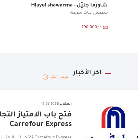
شاورما هِليّل - Hlayel shawarma
مطعم وجبات سريعة
دم700.000
آخر الأخبار
عرض الكل
المغرب
|
10.07.2026
بارنز تفتتح أول فروع
بارنز تفتتح أول فروعها في المغرب