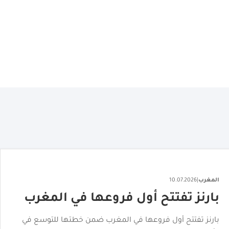
المغرب
|
19.07.2026
"افتتاح “Coffee Shop Carrion”
بمحطة الناظور
خطوة جديدة تعكس توسع علامتها التجارية بالمغرب.. "افتتاح