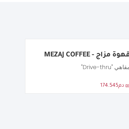
هوة مزاج - MEZAJ COFFEE
اهي "Drive-thru"
دم174.545