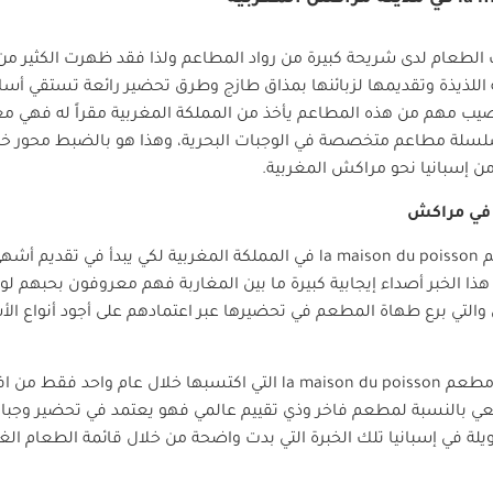
لطعام لدى شريحة كبيرة من رواد المطاعم ولذا فقد ظهرت الكثير من
اللذيذة وتقديمها لزبائنها بمذاق طازج وطرق تحضير رائعة تستقي أس
نصيب مهم من هذه المطاعم يأخذ من المملكة المغربية مقراً له فهي معر
لسلة مطاعم متخصصة في الوجبات البحرية، وهذا هو بالضبط محور خبر
من إسبانيا نحو مراكش المغربية.
ي مراكش
la maison du poisson
في المملكة المغربية لكي يبدأ في تقديم أشهى
ذا الخبر أصداء إيجابية كبيرة ما بين المغاربة فهم معروفون بحبهم ل
والتي برع طهاة المطعم في تحضيرها عبر اعتمادهم على أجود أنواع ال
ة مطعم
la maison du poisson
التي اكتسبها خلال عام واحد فقط من افتتا
ي بالنسبة لمطعم فاخر وذي تقييم عالمي فهو يعتمد في تحضير وجبات
ة في إسبانيا تلك الخبرة التي بدت واضحة من خلال قائمة الطعام الغني