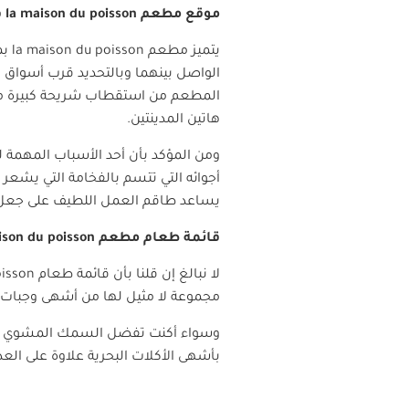
موقع مطعم
la maison du poisson
ف
يتميز مطعم
la maison du poisson
بم
الواصل بينهما وبالتحديد قرب أسواق 
المطعم من استقطاب شريحة كبيرة من ال
هاتين المدينتين.
ومن المؤكد بأن أحد الأسباب المهمة 
أجوائه التي تتسم بالفخامة التي يشعر
يساعد طاقم العمل اللطيف على جعل
قائمة طعام مطعم
ison du poisson
لا نبالغ إن قلنا بأن قائمة طعام
oisson
مجموعة لا مثيل لها من أشهى وجبات ال
وسواء أكنت تفضل السمك المشوي أو
بأشهى الأكلات البحرية علاوة على ال