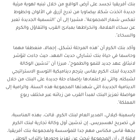
بنك أفريقيا تجسد على أرض الواقع من خلال تبنيه لهوية مرئية
جديدة اتخذت شكلا بيضاويا من تدرج أزرق في الألوان وخطوط
تعكس شعار المجموعة"، مشيرا إلى أن "التسمية الجديدة تعبر
عن سخاء العلامة، وانخراطها بمبادئ القرب والتفاؤل والكرم
والسخاء".
وأكد بنك الكرم أن "هذه المرحلة تشكل، إجمالا، منعطفا مهما
وحاسما في حياة بنك تشاركي حديث المهد، حيث جاءت لتؤشر
لانبثاق عهد جديد للنمو والطموح"، مبرزا أن "تدشين الوكالة
الجديدة لبنك الكرم بفاس يترجم ديناميكية التوسع الاستراتيجي
لشبكته، والتي تم اعتمادها بإضفاء حلة جديدة على البنك من خلال
الدينامية الجديدة التي شهدتها المجموعة هذه السنة، والرامية إلى
مواصلة تعزيز البنك لمبدأ القرب من زبائنه عبر مختلف ربوع
المملكة".
ياسمينة كيلالي، المدير العام لبنك الكرم، قالت، بهذه المناسبة،
في تصريح لهسبريس، إن تدشين أول وكالة تجارية لبنك الكرم
بجهة فاس مكناس مهم جدا للمؤسسة ولمجموعة بنك أفريقيا،
لافتة إلى أن المجموعة تبحث عن تعزيز وجودها بالتراب الوطني