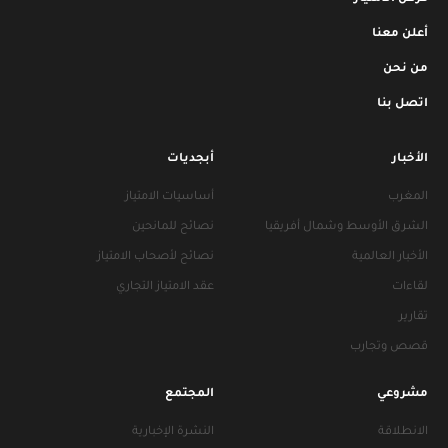
أعلن معنا
من نحن
اتصل بنا
الأخبار
أبجديات
المغرب
أساسيات الامتياز
الشرق الأوسط وشمال أفريقيا
نصائح للمانحين
الأخبار العالمية
نصائح لأصحاب الامتياز
لقاءات
عقد الامتياز التجاري
تقارير
قصص وتجارب
مشروعي
المجتمع
الانطلاقة
النشرة الإخبارية