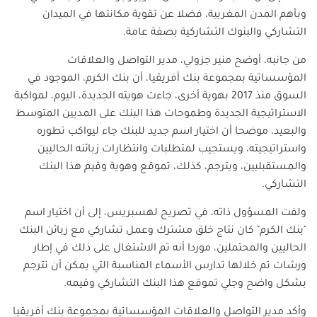
وبأهم المدن المغربية، فضلا عن تقوية مكانتها في الميدان
التشاركي والبنوك التشاركية بصفة عامة.
من جانبه، أوضح منير جزولي، مدير التواصل والعلاقات
المؤسساتية بمجموعة بنك أفريقيا، أن بنك الكرم، الموجود في
السوق منذ 2017 بهوية أخرى، جاءت هويته الجديدة، اليوم، لمواكبة
الاستراتيجية الجديدة وطموحات هذا البنك على المديين المتوسط
والبعيد، موضحا أن اختيار اسم جديد للبنك جاء ليواكب تطوره
واستراتيجيته، ويستجيب لمتطلبات وانتظارات زبائنه الحاليين
والمستقبليين، ويترجم، كذلك، تموقع وهوية وقيم هذا البنك
التشاركي.
ولفت المسؤول ذاته، في تصريح لهسبريس، إلى أن اختيار اسم
"بنك الكرم" كان نتاج خلق مشترك وعمل تشاركي مع زبائن البنك
الحاليين والمحتملين، موردا أنه تم الاشتغال على ذلك في إطار
ورشات تم خلالها تدارس الأسماء المناسبة التي يمكن أن تترجم
بشكل واضح وجلي تموقع هذا البنك التشاركي وقيمه.
وأكد مدير التواصل والعلاقات المؤسساتية بمجموعة بنك أفريقيا