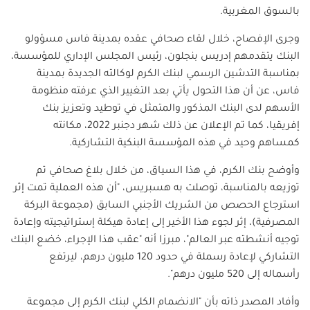
بالسوق المغربية.
وجرى الإفصاح، خلال لقاء صحافي عقده بمدينة فاس مسؤولو
البنك يتقدمهم إدريس بنجلون، رئيس المجلس الإداري للمؤسسة،
بمناسبة التدشين الرسمي لبنك الكرم لوكالته الجديدة بمدينة
فاس، عن أن هذا التحول يأتي بعد التغيير الذي عرفته منظومة
الأسهم لدى البنك المذكور والمتمثل في توطيد وتعزيز بنك
إفريقيا، كما تم الإعلان عن ذلك شهر دجنبر 2022، مكانته
كمساهم وحيد في هذه المؤسسة البنكية التشاركية.
وأوضح بنك الكرم، في هذا السياق، من خلال بلاغ صحافي تم
توزيعه بالمناسبة، توصلت به هسبريس، "أن هذه العملية تمت إثر
استرجاع الحصص من الشريك الأجنبي السابق (مجموعة البركة
المصرفية)، إثر لجوء هذا الأخير إلى إعادة هيكلة إستراتيجيته وإعادة
توجيه أنشطته عبر العالم"، مبرزا أنه "عقب هذا الإجراء، خضع البنك
التشاركي لإعادة رسملة في حدود 120 مليون درهم، ليرتفع
رأسماله إلى 520 مليون درهم".
وأفاد المصدر ذاته بأن "الانضمام الكلي لبنك الكرم إلى مجموعة