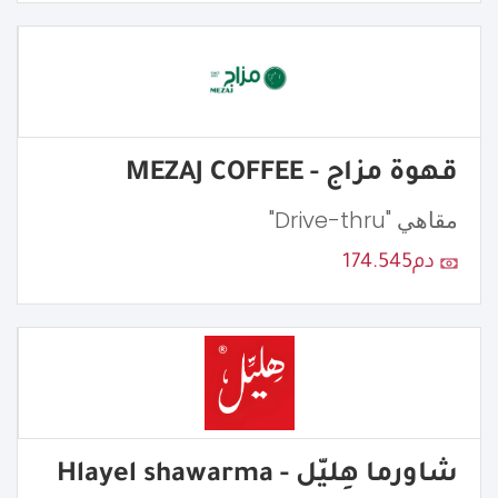
قهوة مزاج - MEZAJ COFFEE
مقاهي "Drive-thru"
دم174.545
شاورما هِليّل - Hlayel shawarma