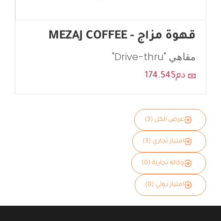
قهوة مزاج - MEZAJ COFFEE
مقاهي "Drive-thru"
دم174.545
عرض الكل (3)
امتياز تجاري (3)
وكالة تجارية (0)
امتياز دولي (0)