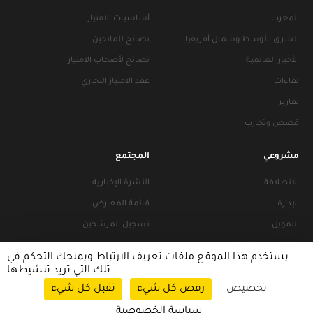
المغرب
أساسيات الامتياز
الشرق الأوسط وشمال أفريقيا
نصائح للمانحين
الأخبار العالمية
نصائح لأصحاب الامتياز
لقاءات
عقد الامتياز التجاري
تقارير
قصص وتجارب
مشروعي
المجتمع
الانطلاقة
النشرة الإخبارية
الإدارة
قائمة المعارض
التمويل
تسجيل المرشحين
التراخيص والتجهيزات
يستخدم هذا الموقع ملفات تعريف الارتباط ويمنحك التحكم في
تلك التي تريد تنشيطها
تخصيص
رفض كل شيء
تقبل كل شيء
سياسات التصفح
|
سياسة الخصوصية
سياسة الخصوصية
© 2026 FRANACCESS. All rights reserved.