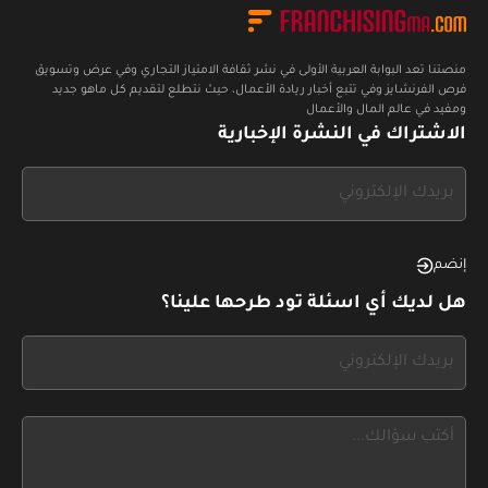
منصتنا تعد البوابة العربية الأولى في نشر ثقافة الامتياز التجاري وفي عرض وتسويق
فرص الفرنشايز وفي تتبع أخبار ريادة الأعمال، حيث نتطلع لتقديم كل ماهو جديد
ومفيد في عالم المال والأعمال
الاشتراك في النشرة الإخبارية
If
you
see
this,
إنضم
leave
هل لديك أي اسئلة تود طرحها علينا؟
this
form
If
field
you
blank
see
this,
leave
this